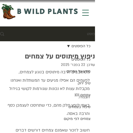
B WILD PLANTS
פוסט
כל הפוסטים
ניפוץ מיתוסים על צמחים
כל הפוסטים
עודכן:
22 בפבר׳ 2025
מידע על צמחים
מסתובבים הרבה מיתוסים בנוגע לצמחים, 
לפעמים הם אפילו מגיעים עד המשתלות ואנחנו 
טיפ ירוק
מקבלות עצות לא נכונות שגורמות לקושי בגידול 
צמחים 101
הצמח.
באתי לנפץ חלק מהם, כדי שתחסכו לעצמכן כסף 
טיפול בצמחים
והרבה באסה. 
צמחים לפי מיקום
חשוב לזכור שאמנם צמחים דורשים דברים 