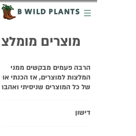
B WILD PLANTS
מוצרים מומלצי
הרבה פעמים מבקשים ממני
המלצות למוצרים, אז הכנתי אוס
של כל המוצרים שניסיתי ואהבתי
נכון לעכשיו, אני לא קונה מספק קבוע צ
פעם בחנות אחרת שתציע לי את המחי
דישון
טוב. למוצרים שאני קונה בארץ, כמו דש
אני מציינת את המותג המועדף עליי ו
GHE דשן נוזלי 3 שלבים דשן פרפק
קישור. הקישורים הם למוצרים ספציפי
לאב של זלמנסון הומוס דברת המשך 