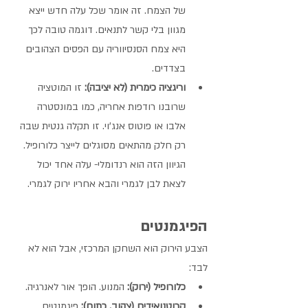
של הצמח. זה אומר שכל עלה חדש ייצא 
מגוון בלי קשר לתנאים. דוגמה טובה לכך 
היא צמח הסנסיווריה עם הפסים הצהובים 
בצדדים.
וריגציה כימרית (לא יציבה):
 זו המוטציה 
שרובנו רודפות אחריה, כמו במונסטרה 
אלבו או פוטוס אנג'וי. זו תקלה גנטית שבה 
רק חלק מהתאים מסוגלים לייצר כלורופיל. 
הגיוון הזה הוא רנדומלי- עלה אחד יכול 
לצאת לבן לגמרי והבא אחריו ירוק לגמרי.
הפיגמנטים 
הצבע הירוק הוא השחקן המרכזי, אבל הוא לא 
לבד:
כלורופיל (ירוק):
 המנוע. הופך אור לאנרגיה.
קרוטנואידים (צהוב, כתום):
 פיגמנטים 