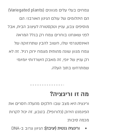
צמחים בעלי עלים מגוונים (Variegated plants) 
הם היהלומים של עולם הגינון האורבני. הם 
מוסיפים צבע, עניין וטקסטורה לעיצוב הבית, אבל 
לפני שאנחנו בוחרים צמח רק בגלל המראה 
האינסטגרמי שלו, חשוב להבין שתחזוקה של 
צמח מגוון שונה מהותית מצמח ירוק רגיל. זה לא 
רק עניין של יופי, זה מאבק הישרדותי יומיומי 
שמתרחש בתוך העלה.
מה זו וריגציה?
וריגציה היא מצב שבו חלקים מהעלה חסרים את 
הפיגמנט הירוק (כלורופיל). בטבע, זה יכול לקרות 
מכמה סיבות:
וריגציה גנטית (יציבה):
 הגיוון צרוב ב-DNA 